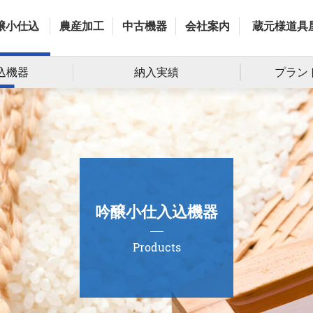
醸小仕込
農産加工
中古機器
会社案内
蔵元様道具
込機器
納入実績
プラン
吟醸小仕入込機器
Products