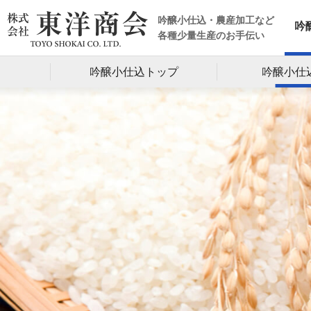
吟醸小仕込・農産加工など
吟
各種少量生産のお手伝い
吟醸小仕込トップ
吟醸小仕