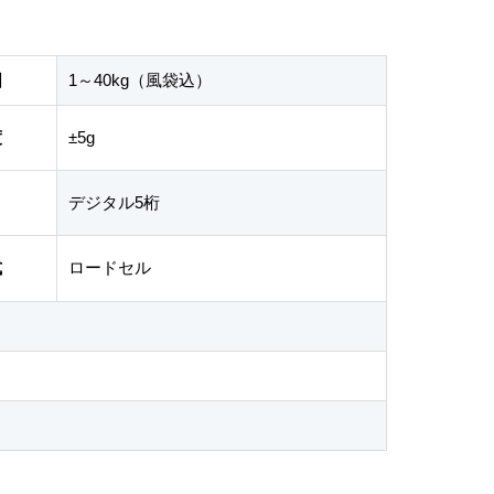
囲
1～40kg（風袋込）
度
±5g
デジタル5桁
式
ロードセル