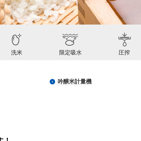
洗米
限定吸水
圧搾
吟醸米計量機
す！