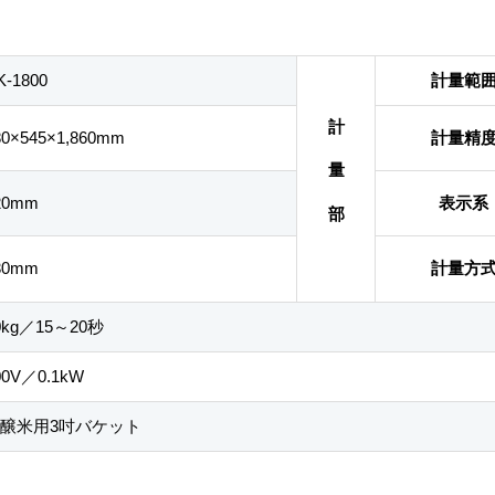
K-1800
計量範
計
80×545×1,860mm
計量精
量
20mm
表示系
部
30mm
計量方
0kg／15～20秒
00V／0.1kW
醸米用3吋バケット