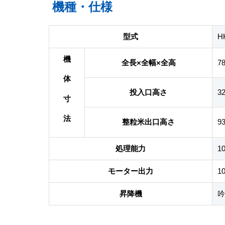
機種・仕様
型式
H
機
全長×全幅×全高
7
体
投入口高さ
3
寸
法
整粒米出口高さ
9
処理能力
1
モーター出力
1
昇降機
吟