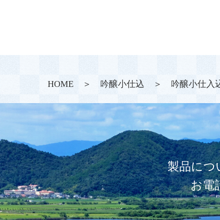
HOME
＞
吟醸小仕込
＞ 吟醸小仕入込
製品につ
お電